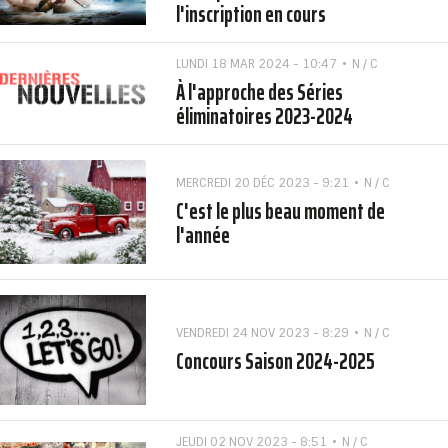
l'inscription en cours
LUNDI 18 MAR 2024 - 10:47
N / C
À l'approche des Séries
éliminatoires 2023-2024
MERCREDI 20 DÉC 2023 - 9:21
N / C
C'est le plus beau moment de
l'année
VENDREDI 24 NOV 2023 - 8:29
N / C
Concours Saison 2024-2025
JEUDI 02 NOV 2023 - 8:51
N / C